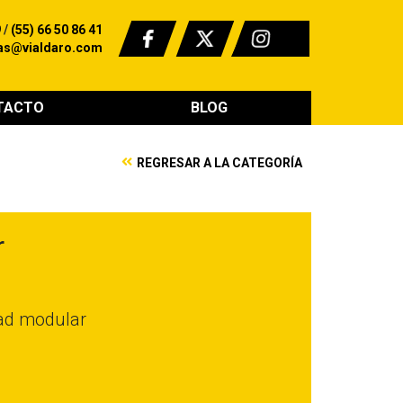
9
/
(55) 66 50 86 41
as@vialdaro.com
TACTO
BLOG
REGRESAR A LA CATEGORÍA
r
dad modular