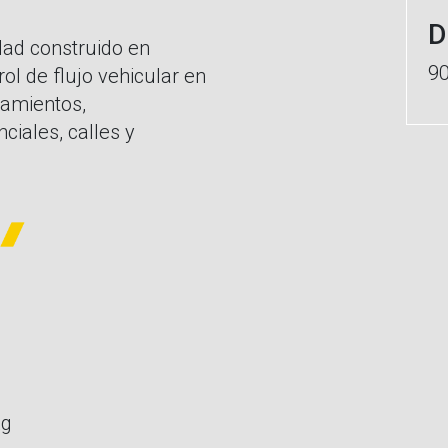
D
dad construido en
9
ol de flujo vehicular en
namientos,
ciales, calles y
Kg