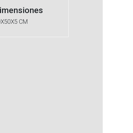
imensiones
0X50X5 CM