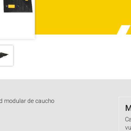
ad modular de caucho
M
Ca
vu