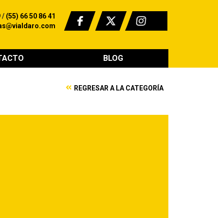
9
/
(55) 66 50 86 41
as@vialdaro.com
TACTO
BLOG
REGRESAR A LA CATEGORÍA