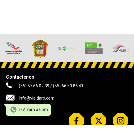
Contáctenos
(55) 57 66 02 39
/
(55) 66 50 86 41
info@vialdaro.com
L-V, 9am a 6pm