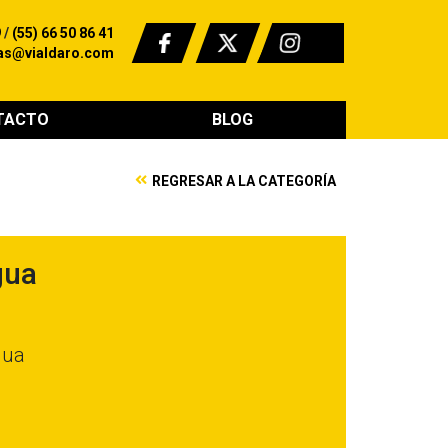
9
/
(55) 66 50 86 41
as@vialdaro.com
TACTO
BLOG
REGRESAR A LA CATEGORÍA
gua
gua