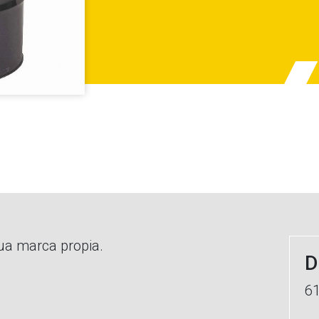
gua marca propia.
D
6