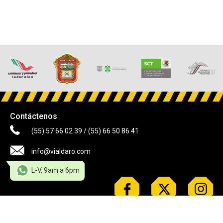
Contáctenos
(55) 57 66 02 39
/
(55) 66 50 86 41
info@vialdaro.com
L-V, 9am a 6pm
© 2026 Comercializadora Vialdaro S.A de C.V